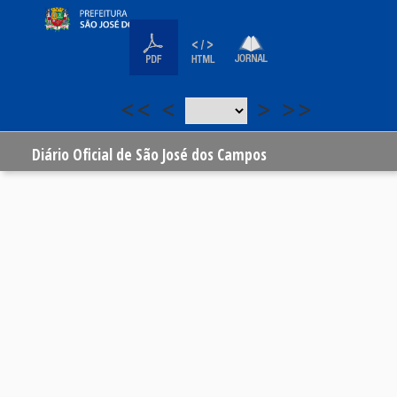
<<
<
>
>>
Diário Oficial de São José dos Campos